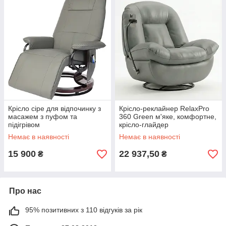
Крісло сіре для відпочинку з
Крісло-реклайнер RelaxPro
масажем з пуфом та
360 Green м'яке, комфортне,
підігрівом
крісло-глайдер
Немає в наявності
Немає в наявності
15 900
22 937,50
₴
₴
Про нас
95% позитивних з 110 відгуків за рік