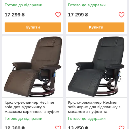
Готово до відправки
Готово до відправки
17 299
17 299
₴
₴
Купити
Купити
Крісло-реклайнер Recliner
Крісло-реклайнер Recliner
sofa для відпочинку з
sofa чорне для відпочинку з
масажем коричневе з пуфом
масажем з пуфом та
та підігрівом
підігрівом
Готово до відправки
Готово до відправки
12 300
13 450
₴
₴