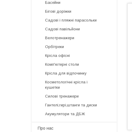
Басейни
Бігові доріжки
Садові і пляжні парасольки
Садові павільйони
Велотренажери
Орбітреки
Крісла офісні
Комп'ютерні столи
Крісла для відпочинку
Косметологічні крісла і
кушетки
Силові тренажери
Гантелі,гирі,штанги та диски
Акумулятори та ДБЖ
Про нас