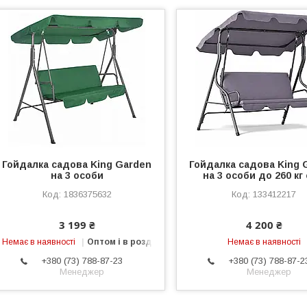
Гойдалка садова King Garden
Гойдалка садова King 
на 3 особи
на 3 особи до 260 кг 
1836375632
133412217
3 199 ₴
4 200 ₴
Немає в наявності
Оптом і в роздріб
Немає в наявності
+380 (73) 788-87-23
+380 (73) 788-87-2
Менеджер
Менеджер