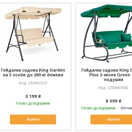
Гойдалка садова King Garden
Гойдалка садова King 
на 3 особи до 260 кг бежева
Plus 3-місна Green 
подушки
133412210
1364067642
3 199 ₴
8 599 ₴
Готово до відправки
Готово до відправки
Оптом
Купити
Купити