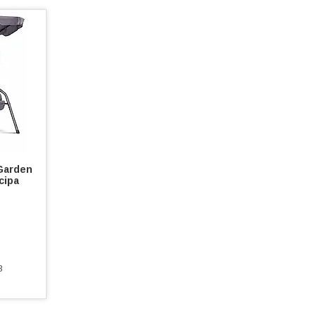
Garden
сіра
3