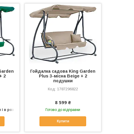
Garden
Гойдалка садова King Garden
+ 2
Plus 3-місна Beige + 2
подушки
1787296822
8 599 ₴
 і в роздріб
Готово до відправки
Купити