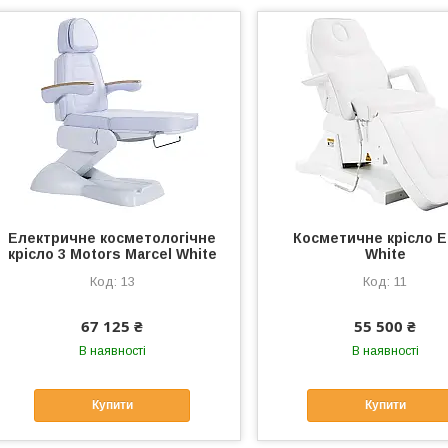
Електричне косметологічне
Косметичне крісло E
крісло 3 Motors Marcel White
White
13
11
67 125 ₴
55 500 ₴
В наявності
В наявності
Купити
Купити