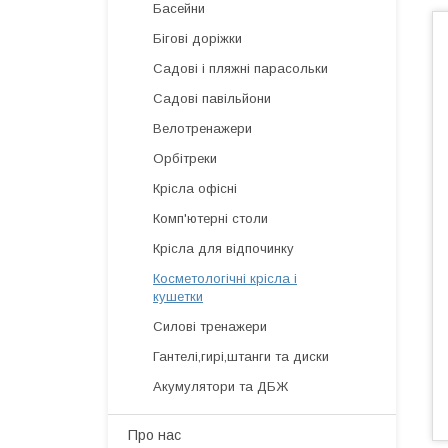
Басейни
Бігові доріжки
Садові і пляжні парасольки
Садові павільйони
Велотренажери
Орбітреки
Крісла офісні
Комп'ютерні столи
Крісла для відпочинку
Косметологічні крісла і
кушетки
Силові тренажери
Гантелі,гирі,штанги та диски
Акумулятори та ДБЖ
Про нас