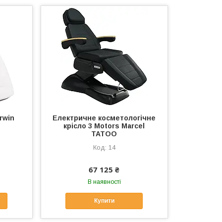
rwin
Електричне косметологічне
крісло 3 Motors Marcel
TATOO
14
67 125 ₴
В наявності
Купити