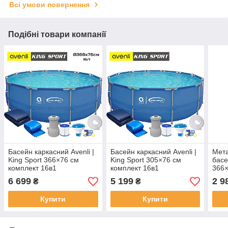
Всі умови повернення
Подібні товари компанії
Басейн каркасний Avenli |
Басейн каркасний Avenli |
Мета
King Sport 366×76 см
King Sport 305×76 см
басе
комплект 16в1
комплект 16в1
366×
6 699
5 199
2 9
₴
₴
Купити
Купити