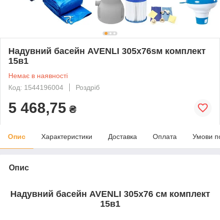
Надувний басейн AVENLI 305x76sм комплект
15в1
Немає в наявності
Код: 1544196004
Роздріб
5 468,75
₴
Опис
Характеристики
Доставка
Оплата
Умови п
Опис
Надувний басейн AVENLI 305х76 см комплект
15в1