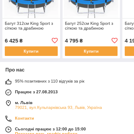
Батут 312см King Sport з
Батут 252см King Sport з
Бату
сіткою та драбиною
сіткою та драбиною
сітк
6 425
4 795
4 1
₴
₴
Купити
Купити
Про нас
95% позитивних з 110 відгуків за рік
Працює з 27.08.2013
м. Львів
79021, вул.Кульпарківська 93, Львів, Україна
Контакти
Сьогодні працює з 12:00 до 15:00
Показати весь графік роботи