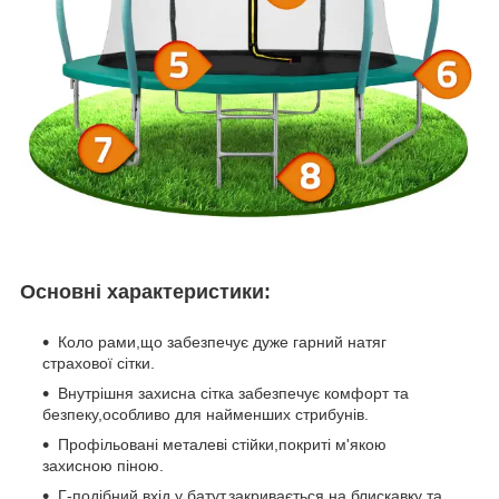
Основні характеристики:
Коло рами,що забезпечує дуже гарний натяг
страхової сітки.
Внутрішня захисна сітка забезпечує комфорт та
безпеку,особливо для найменших стрибунів.
Профільовані металеві стійки,покриті м'якою
захисною піною.
Г-подібний вхід у батут,закривається на блискавку та