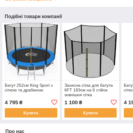
Подібні товари компанії
Батут 252см King Sport з
Захисна сітка для батута
Бату
сіткою та драбиною
6FT 183см на 6 стійок
сітк
зовнішня сітка
4 795
1 100
4 1
₴
₴
Купити
Купити
Про нас