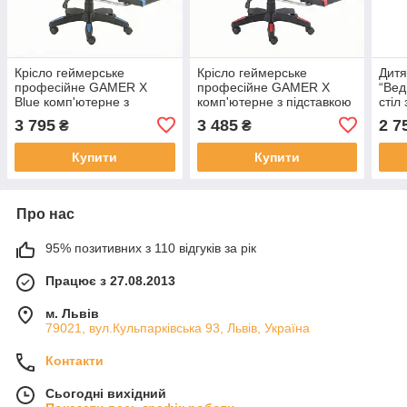
Крісло геймерське
Крісло геймерське
Дитя
професійне GAMER X
професійне GAMER X
“Вед
Blue комп'ютерне з
комп'ютерне з підставкою
стіл
підставкою для ніг,до
для ніг,до 120кг + Подушки
3 795
3 485
2 7
₴
₴
120кг + Подушки
Купити
Купити
Про нас
95% позитивних з 110 відгуків за рік
Працює з 27.08.2013
м. Львів
79021, вул.Кульпарківська 93, Львів, Україна
Контакти
Сьогодні вихідний