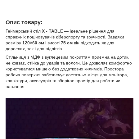
Опис товару:
Геймерський стіл
X - TABLE
— ідеальне рішення для
справжніх поціновувачів кіберспорту та зручності. Завдяки
розміру
120×60 см
і висоті
75 см
він підходить як для
дорослих, так і для підлітків.
Стільниця з МДФ з вуглецевим покриттям приємна на дотик,
не ковзає, стійка до ударів та вологи. Це дозволяє комфортно
користуватися мишею без додаткових килимків. Простора
робоча поверхня забезпечує достатньо місця для монітора,
клавіатури, аксесуарів та зберігає простір для роботи чи
навчання.