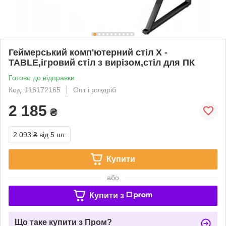
Геймерський комп'ютерний стіл X -
TABLE,ігровий стіл з вирізом,стіл для ПК
Готово до відправки
Код: 116172165
Опт і роздріб
2 185
₴
2 093 ₴
від 5 шт.
Купити
або
Купити з
Що таке купити з Пром?