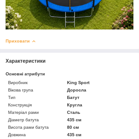
Приховати
Характеристики
Основні атрибути
Виробник
King Sport
Вікова група
Доросла
Тип
Батут
Конструкція
Кругла
Матеріал рами
Сталь
Діаметр батута
435 см
Висота рами батута
80 см
Довжина
435 см