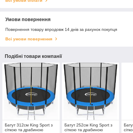
Всі умови оплати
Умови повернення
Повернення товару впродовж 14 днів за рахунок покупця
Всі умови повернення
Подібні товари компанії
Батут 312см King Sport з
Батут 252см King Sport з
Бату
сіткою та драбиною
сіткою та драбиною
сітк